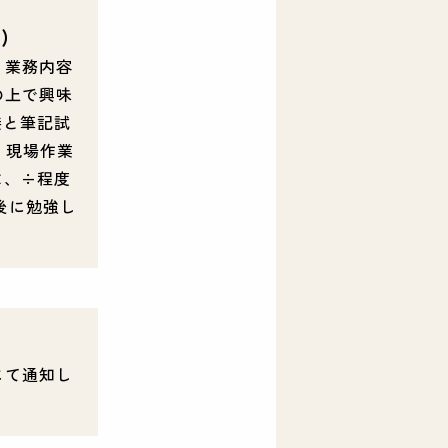
)
、業務内容
の上で興味
接と筆記試
 現場作業
×、÷程度
後に勉強し
。
にて通知し