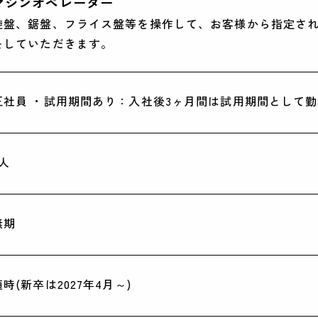
マシンオペレーター
旋盤、鋸盤、フライス盤等を操作して、お客様から指定さ
MAKATAをもっ
をしていただきます。
イベント情報や1
CONT
正社員 ・試用期間あり：入社後3ヶ月間は試用期間として
2025年度採用
2人
無期
随時(新卒は2027年4月～)