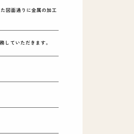
れた図面通りに金属の加工
と知りたい方へ
Dayお仕事体験などの情報をお送りします。
ACT
もっと話を聞いてみたい
勤務していただきます。
ENTRY
求人に応募する