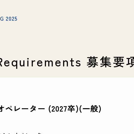
会社を知る
ATA
・MAKATA大
G 2025
・仕事を知る
・環境を知る
人を知る
Requirements 募集要
・interview01
・interview02
・interview03
採用情報
ペレーター (2027卒)(一般)
・募集要項
・Q&A