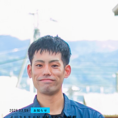
・interview01
・interview02
・interview03
採用情報
・募集要項
・Q&A
MAKATAをもっと知りたい方へ
イベント情報や1Dayお仕事体験などの情報をお送りします。
CONTACT
もっと話を聞いてみたい
TOPICS
2025年度採用
2026.03.09
お知らせ
４Ｕ３５ＳＡＮＩＮ２０２５掲載