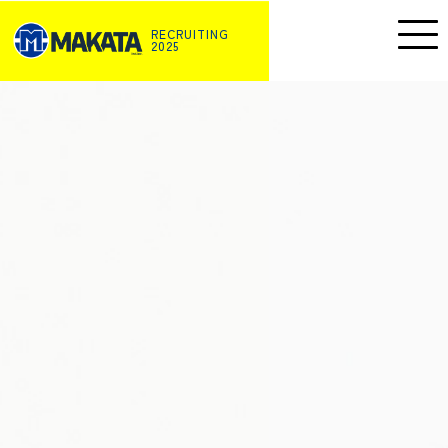
RECRUITING
2025
株式会社MAKATA
〒690-0025 島根県松江市八幡町786
0852-37-0106
受付時間/9:00～17:00 (定休日:日/月)
会社を知る
・MAKATA大丈夫ポイント
・仕事を知る
・環境を知る
人を知る